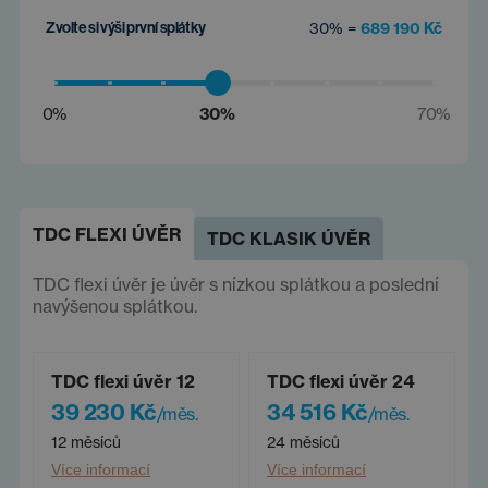
Zvolte si výši první splátky
30% =
689 190 Kč
0%
30%
70%
TDC FLEXI ÚVĚR
TDC KLASIK ÚVĚR
TDC flexi úvěr je úvěr s nízkou splátkou a poslední
navýšenou splátkou.
TDC flexi úvěr 12
TDC flexi úvěr 24
39 230 Kč
34 516 Kč
/měs.
/měs.
12 měsíců
24 měsíců
Více informací
Více informací