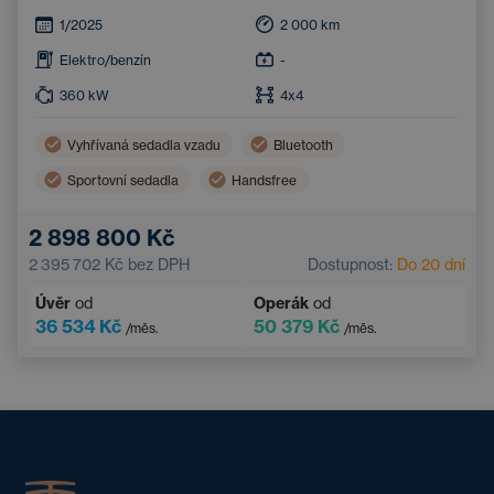
1/2025
2 000
km
Elektro/benzín
-
360
kW
4x4
Vyhřívaná sedadla vzadu
Bluetooth
Sportovní sedadla
Handsfree
Elektricky nastavitelná sedadla
2 898 800 Kč
2 395 702 Kč
bez DPH
Dostupnost:
Do 20 dní
Úvěr
od
Operák
od
36 534 Kč
50 379 Kč
/měs.
/měs.