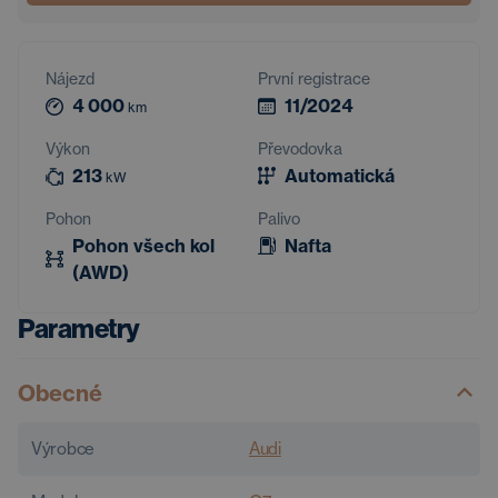
Nájezd
První registrace
4 000
11/2024
km
Výkon
Převodovka
213
Automatická
kW
Pohon
Palivo
Pohon všech kol
Nafta
(AWD)
Parametry
Obecné
Výrobce
Audi