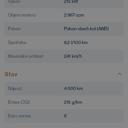
Výkon
213
kW
Objem motoru
2 967
ccm
Pohon
Pohon všech kol (AWD)
Spotřeba
8,2
l/100 km
Maximální rychlost
241
km/h
Stav
Nájezd
4 000
km
Emise CO2
215
g/km
Euro norma
6