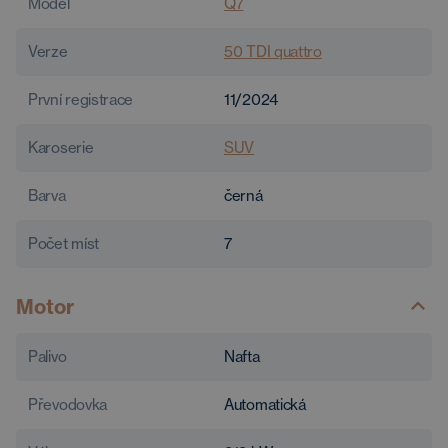
Model
Q7
Verze
50 TDI quattro
První registrace
11/2024
Karoserie
SUV
Barva
černá
Počet míst
7
Motor
Palivo
Nafta
Převodovka
Automatická