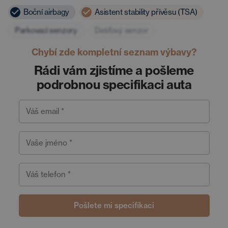
Boční airbagy
Asistent stability přívěsu (TSA)
Parkovací senzory
Dešťový senzor
Chybí zde kompletní seznam výbavy?
Rádi vám zjistíme a pošleme
podrobnou specifikaci auta
Váš email *
Vaše jméno *
Váš telefon *
Pošlete mi specifikaci