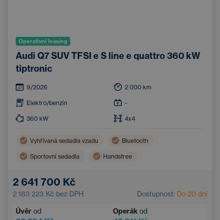
Operativní leasing
Audi Q7 SUV TFSI e S line e quattro 360 kW
tiptronic
9/2026
2 000
km
Elektro/benzín
-
360
kW
4x4
Vyhřívaná sedadla vzadu
Bluetooth
Sportovní sedadla
Handsfree
Elektricky nastavitelná sedadla
2 641 700 Kč
2 183 223 Kč
bez DPH
Dostupnost:
Do 20 dní
Úvěr
od
Operák
od