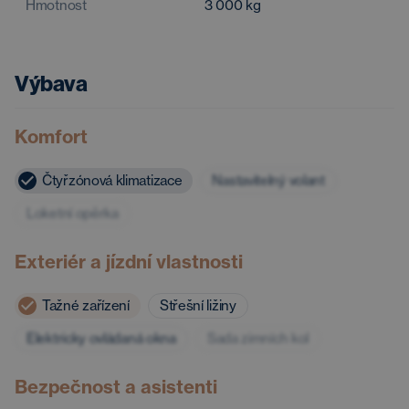
Hmotnost
3 000
kg
Výbava
Komfort
Čtyřzónová klimatizace
Nastavitelný volant
Loketní opěrka
Exteriér a jízdní vlastnosti
Tažné zařízení
Střešní ližiny
Elektricky ovládaná okna
Sada zimních kol
Bezpečnost a asistenti