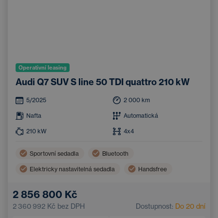
Operativní leasing
Audi Q7 SUV S line 50 TDI quattro 210 kW
5/2025
2 000
km
Nafta
Automatická
210
kW
4x4
Sportovní sedadla
Bluetooth
Elektricky nastavitelná sedadla
Handsfree
2 856 800 Kč
2 360 992 Kč
bez DPH
Dostupnost:
Do 20 dní