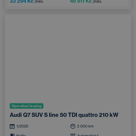
33 294 Kč
45 911 Kč
/měs.
/měs.
Operativní leasing
Audi Q7 SUV S line 50 TDI quattro 210 kW
1/2025
2 000
km
Nafta
Automatická