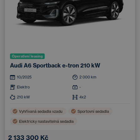
Operativní leasing
Audi A6 Sportback e-tron 210 kW
10/2025
2 000
km
Elektro
-
210
kW
4x2
Vyhřívaná sedadla vzadu
Sportovní sedadla
Elektricky nastavitelná sedadla
2 133 300 Kč