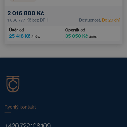
2 016 800 Kč
1 666 777 Kč
bez DPH
Dostupnost:
Do 20 dní
Úvěr
od
Operák
od
25 418 Kč
35 050 Kč
/měs.
/měs.
Rychlý kontakt
+420 722 108 109