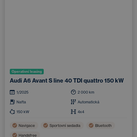
Operativní leasing
Audi A6 Avant S line 40 TDI quattro 150 kW
1/2025
2 000
km
Nafta
Automatická
150
kW
4x4
Navigace
Sportovní sedadla
Bluetooth
Handsfree