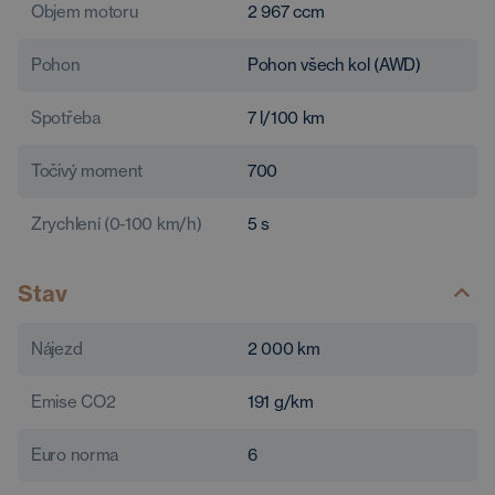
Objem motoru
2 967
ccm
Pohon
Pohon všech kol (AWD)
Spotřeba
7
l/100 km
Točivý moment
700
Zrychlení (0-100 km/h)
5
s
Stav
Nájezd
2 000
km
Emise CO2
191
g/km
Euro norma
6