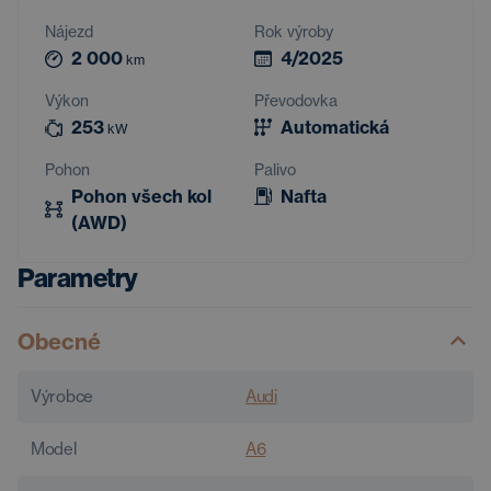
Nájezd
Rok výroby
2 000
4/2025
km
Výkon
Převodovka
253
Automatická
kW
Pohon
Palivo
Pohon všech kol
Nafta
(AWD)
Parametry
Obecné
Výrobce
Audi
Model
A6