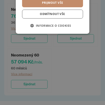
PRIJMOUT VŠE
Neomezený 36
Neomezený 48
ODMÍTNOUT VŠE
76 036 Kč
64 220 Kč
/měs.
/měs.
36 měsíců
48 měsíců
INFORMACE O COOKIES
Více informací
Více informací
Sjednat
Sjednat
Neomezený 60
57 094 Kč
/měs.
60 měsíců
Více informací
Sjednat