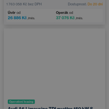
1 763 058 Kč
bez DPH
Dostupnost:
Do 20 dní
Úvěr
od
Operák
od
26 886 Kč
37 076 Kč
/měs.
/měs.
Operativní leasing
Audi A6 Limousine TDI quattro 150 kW S