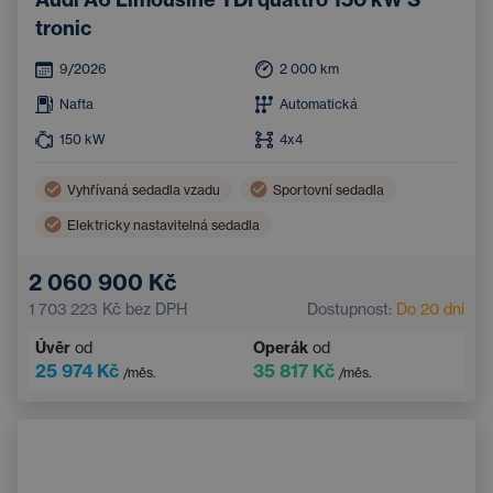
tronic
9/2026
2 000
km
Nafta
Automatická
150
kW
4x4
Vyhřívaná sedadla vzadu
Sportovní sedadla
Elektricky nastavitelná sedadla
2 060 900 Kč
1 703 223 Kč
bez DPH
Dostupnost:
Do 20 dní
Úvěr
od
Operák
od
25 974 Kč
35 817 Kč
/měs.
/měs.