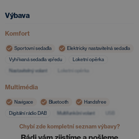
Výbava
Komfort
Sportovní sedadla
Elektricky nastavitelná sedadla
Vyhřívaná sedadla vpředu
Loketní opěrka
Nastavitelný volant
Loketní opěrka
Multimédia
Navigace
Bluetooth
Handsfree
Digitální rádio DAB
Multifunkční volant
USB
Chybí zde kompletní seznam výbavy?
Rádi vám zjistíme a pošleme