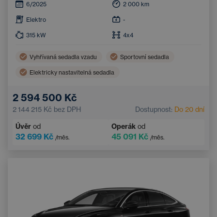
6/2025
2 000
km
Elektro
-
315
kW
4x4
Vyhřívaná sedadla vzadu
Sportovní sedadla
Elektricky nastavitelná sedadla
2 594 500 Kč
2 144 215 Kč
bez DPH
Dostupnost:
Do 20 dní
Úvěr
od
Operák
od
32 699 Kč
45 091 Kč
/měs.
/měs.