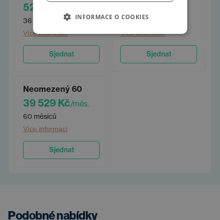
52 644 Kč
44 463 Kč
/měs.
/měs.
INFORMACE O COOKIES
36 měsíců
48 měsíců
Více informací
Více informací
Sjednat
Sjednat
Neomezený 60
39 529 Kč
/měs.
60 měsíců
Více informací
Sjednat
Podobné nabídky