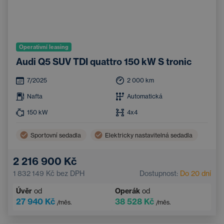
Operativní leasing
Audi Q5 SUV TDI quattro 150 kW S tronic
7/2025
2 000
km
Nafta
Automatická
150
kW
4x4
Sportovní sedadla
Elektricky nastavitelná sedadla
2 216 900 Kč
1 832 149 Kč
bez DPH
Dostupnost:
Do 20 dní
Úvěr
od
Operák
od
27 940 Kč
38 528 Kč
/měs.
/měs.