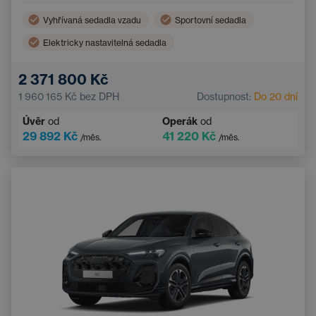
Vyhřívaná sedadla vzadu
Sportovní sedadla
Elektricky nastavitelná sedadla
2 371 800 Kč
1 960 165 Kč
bez DPH
Dostupnost:
Do 20 dní
Úvěr
od
Operák
od
29 892 Kč
41 220 Kč
/měs.
/měs.