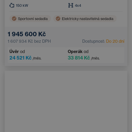
150
kW
4x4
Sportovní sedadla
Elektricky nastavitelná sedadla
1 945 600 Kč
1 607 934 Kč
bez DPH
Dostupnost:
Do 20 dní
Úvěr
od
Operák
od
24 521 Kč
33 814 Kč
/měs.
/měs.