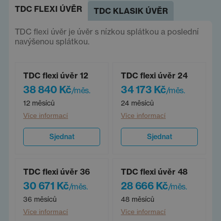
TDC FLEXI ÚVĚR
TDC KLASIK ÚVĚR
TDC flexi úvěr je úvěr s nízkou splátkou a poslední
navýšenou splátkou.
TDC flexi úvěr 12
TDC flexi úvěr 24
38 840 Kč
34 173 Kč
/měs.
/měs.
12 měsíců
24 měsíců
Více informací
Více informací
Sjednat
Sjednat
TDC flexi úvěr 36
TDC flexi úvěr 48
30 671 Kč
28 666 Kč
/měs.
/měs.
36 měsíců
48 měsíců
Více informací
Více informací