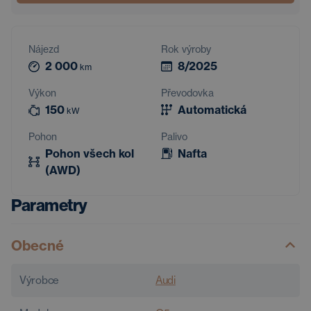
Nájezd
Rok výroby
2 000
8/2025
km
Výkon
Převodovka
150
Automatická
kW
Pohon
Palivo
Pohon všech kol
Nafta
(AWD)
Parametry
Obecné
Výrobce
Audi