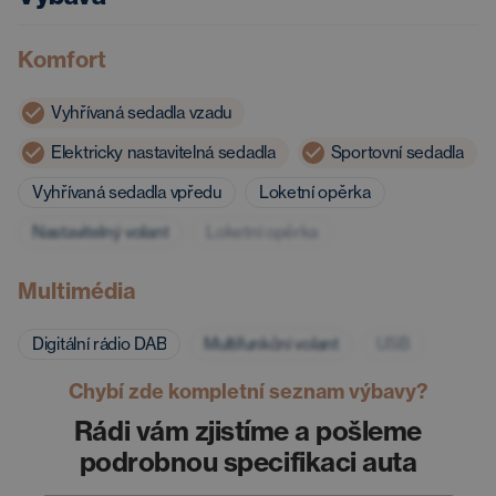
Komfort
Vyhřívaná sedadla vzadu
Elektricky nastavitelná sedadla
Sportovní sedadla
Vyhřívaná sedadla vpředu
Loketní opěrka
Nastavitelný volant
Loketní opěrka
Multimédia
Digitální rádio DAB
Multifunkční volant
USB
Chybí zde kompletní seznam výbavy?
Rádi vám zjistíme a pošleme
podrobnou specifikaci auta