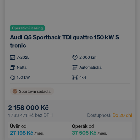
Operativní leasing
Audi Q5 Sportback TDI quattro 150 kW S
tronic
7/2025
2 000
km
Nafta
Automatická
150
kW
4x4
Sportovní sedadla
2 158 000 Kč
1 783 471 Kč
bez DPH
Dostupnost:
Do 20 dní
Úvěr
od
Operák
od
27 198 Kč
37 505 Kč
/měs.
/měs.