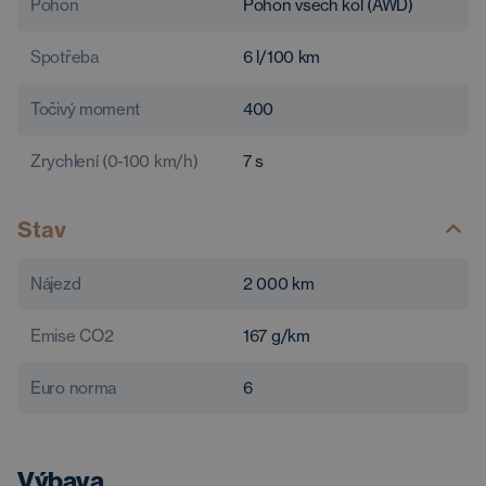
Pohon
Pohon všech kol (AWD)
Spotřeba
6
l/100 km
Točivý moment
400
Zrychlení (0-100 km/h)
7
s
Stav
Nájezd
2 000
km
Emise CO2
167
g/km
Euro norma
6
Výbava