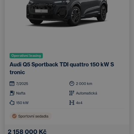
Operativní leasing
Audi Q5 Sportback TDI quattro 150 kW S
tronic
7/2025
2 000
km
Nafta
Automatická
150
kW
4x4
Sportovní sedadla
2 158 000 Kč