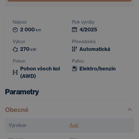
Nájezd
Rok výroby
2 000
4/2025
km
Výkon
Převodovka
270
Automatická
kW
Pohon
Palivo
Pohon všech kol
Elektro/benzín
(AWD)
Parametry
Obecné
Výrobce
Audi