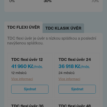
0%
30%
70%
TDC FLEXI ÚVĚR
TDC KLASIK ÚVĚR
TDC flexi úvěr je úvěr s nízkou splátkou a poslední
navýšenou splátkou.
TDC flexi úvěr 12
TDC flexi úvěr 24
41 960 Kč
36 918 Kč
/měs.
/měs.
12 měsíců
24 měsíců
Více informací
Více informací
Sjednat
Sjednat
TDC flexi úvěr 36
TDC flexi úvěr 48