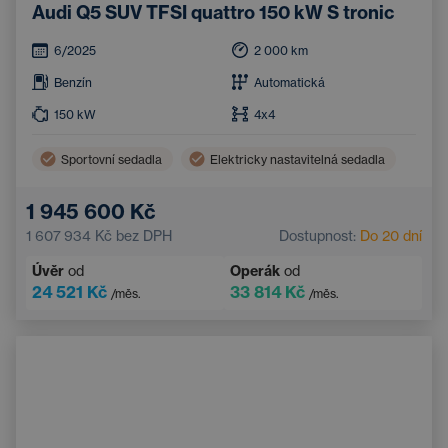
Audi Q5 SUV TFSI quattro 150 kW S tronic
6/2025
2 000
km
Benzín
Automatická
150
kW
4x4
Sportovní sedadla
Elektricky nastavitelná sedadla
1 945 600 Kč
1 607 934 Kč
bez DPH
Dostupnost:
Do 20 dní
Úvěr
od
Operák
od
24 521 Kč
33 814 Kč
/měs.
/měs.