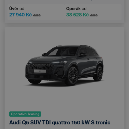
Úvěr
od
Operák
od
27 940 Kč
38 528 Kč
/měs.
/měs.
Operativní leasing
Audi Q5 SUV TDI quattro 150 kW S tronic