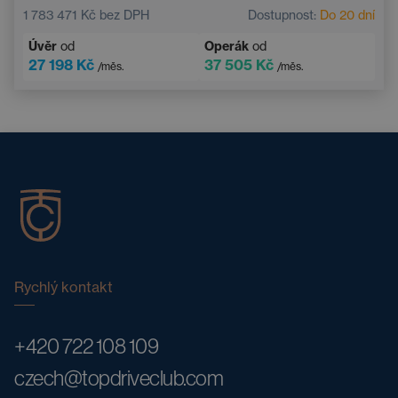
1 783 471 Kč
bez DPH
Dostupnost:
Do 20 dní
Úvěr
od
Operák
od
27 198 Kč
37 505 Kč
/měs.
/měs.
Rychlý kontakt
+420 722 108 109
czech@topdriveclub.com