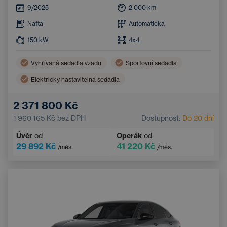
9/2025
2 000
km
Nafta
Automatická
150
kW
4x4
Vyhřívaná sedadla vzadu
Sportovní sedadla
Elektricky nastavitelná sedadla
2 371 800 Kč
1 960 165 Kč
bez DPH
Dostupnost:
Do 20 dní
Úvěr
od
Operák
od
29 892 Kč
41 220 Kč
/měs.
/měs.