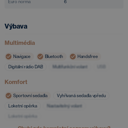
Euro norma
6
Výbava
Multimédia
Navigace
Bluetooth
Handsfree
Digitální rádio DAB
Multifunkční volant
USB
Komfort
Sportovní sedadla
Vyhřívaná sedadla vpředu
Loketní opěrka
Nastavitelný volant
Loketní opěrka