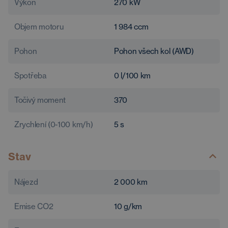
Výkon
270
kW
Objem motoru
1 984
ccm
Pohon
Pohon všech kol (AWD)
Spotřeba
0
l/100 km
Točivý moment
370
Zrychlení (0-100 km/h)
5
s
Stav
Nájezd
2 000
km
Emise CO2
10
g/km