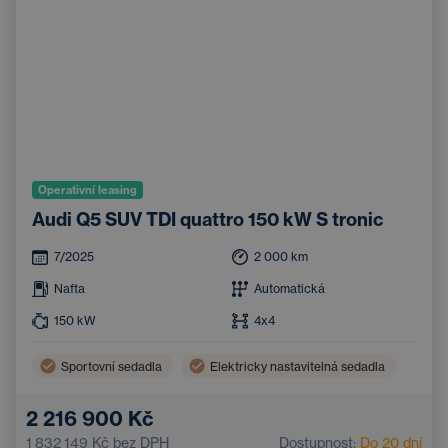
Operativní leasing
Audi Q5 SUV TDI quattro 150 kW S tronic
7/2025
2 000
km
Nafta
Automatická
150
kW
4x4
Sportovní sedadla
Elektricky nastavitelná sedadla
2 216 900 Kč
1 832 149 Kč
bez DPH
Dostupnost:
Do 20 dní