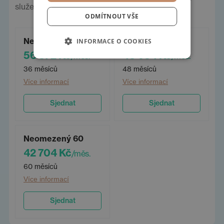
služeb a pojištění.
ODMÍTNOUT VŠE
Neomezený 36
Neomezený 48
INFORMACE O COOKIES
56 872 Kč
48 034 Kč
/měs.
/měs.
36 měsíců
48 měsíců
Více informací
Více informací
Sjednat
Sjednat
Neomezený 60
42 704 Kč
/měs.
60 měsíců
Více informací
Sjednat