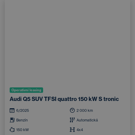
Operativní leasing
Audi Q5 SUV TFSI quattro 150 kW S tronic
6/2025
2 000
km
Benzín
Automatická
150
kW
4x4