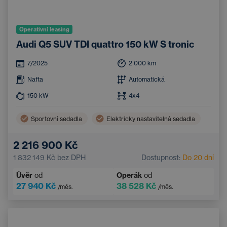
Operativní leasing
Audi Q5 SUV TDI quattro 150 kW S tronic
7/2025
2 000
km
Nafta
Automatická
150
kW
4x4
Sportovní sedadla
Elektricky nastavitelná sedadla
2 216 900 Kč
1 832 149 Kč
bez DPH
Dostupnost:
Do 20 dní
Úvěr
od
Operák
od
27 940 Kč
38 528 Kč
/měs.
/měs.