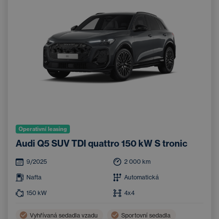
Operativní leasing
Audi Q5 SUV TDI quattro 150 kW S tronic
9/2025
2 000
km
Nafta
Automatická
150
kW
4x4
Vyhřívaná sedadla vzadu
Sportovní sedadla