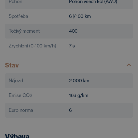
Pohon
Pohon všech kol (AWD)
Spotřeba
6
l/100 km
Točivý moment
400
Zrychlení (0-100 km/h)
7
s
Stav
Nájezd
2 000
km
Emise CO2
166
g/km
Euro norma
6
Výbava