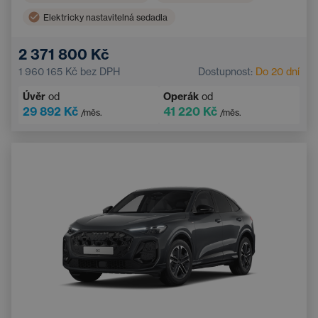
Elektricky nastavitelná sedadla
2 371 800 Kč
1 960 165 Kč
bez DPH
Dostupnost:
Do 20 dní
Úvěr
od
Operák
od
29 892 Kč
41 220 Kč
/měs.
/měs.