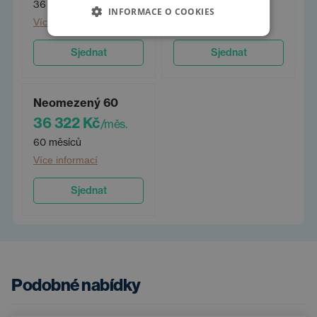
36 měsíců
48 měsíců
INFORMACE O COOKIES
Více informací
Více informací
Sjednat
Sjednat
Neomezený 60
36 322 Kč
/měs.
60 měsíců
Více informací
Sjednat
Podobné nabídky