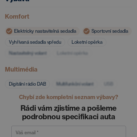
Komfort
Elektricky nastavitelná sedadla
Sportovní sedadla
Vyhřívaná sedadla vpředu
Loketní opěrka
Nastavitelný volant
Loketní opěrka
Multimédia
Digitální rádio DAB
Multifunkční volant
USB
Chybí zde kompletní seznam výbavy?
Rádi vám zjistíme a pošleme
podrobnou specifikaci auta
Váš email *