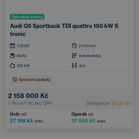
Operativní leasing
Audi Q5 Sportback TDI quattro 150 kW S
tronic
7/2025
2 000
km
Nafta
Automatická
150
kW
4x4
Sportovní sedadla
2 158 000 Kč
1 783 471 Kč
bez DPH
Dostupnost:
Do 20 dní
Úvěr
od
Operák
od
27 198 Kč
37 505 Kč
/měs.
/měs.