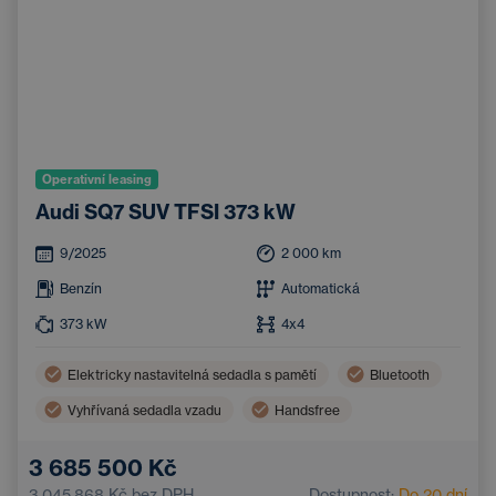
Operativní leasing
Audi SQ7 SUV TFSI 373 kW
9/2025
2 000
km
Benzín
Automatická
373
kW
4x4
Elektricky nastavitelná sedadla s pamětí
Bluetooth
Vyhřívaná sedadla vzadu
Handsfree
Sportovní sedadla
3 685 500 Kč
3 045 868 Kč
bez DPH
Dostupnost:
Do 20 dní