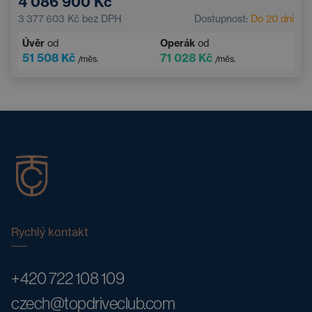
4 086 900 Kč
3 377 603 Kč
bez DPH
Dostupnost:
Do 20 dní
Úvěr
od
Operák
od
51 508 Kč
71 028 Kč
/měs.
/měs.
Rychlý kontakt
+420 722 108 109
czech@topdriveclub.com