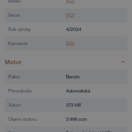
Model
SQ7
Verze
SQ7
Rok výroby
4/2024
Karoserie
SUV
Motor
Palivo
Benzín
Převodovka
Automatická
Výkon
373
kW
Objem motoru
3 996
ccm