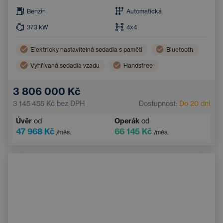
Benzín
Automatická
373
kW
4x4
Elektricky nastavitelná sedadla s pamětí
Bluetooth
Vyhřívaná sedadla vzadu
Handsfree
Sportovní sedadla
3 806 000 Kč
3 145 455 Kč
bez DPH
Dostupnost:
Do 20 dní
Úvěr
od
Operák
od
47 968 Kč
66 145 Kč
/měs.
/měs.