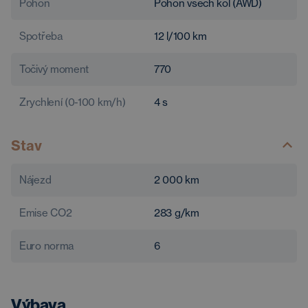
Pohon
Pohon všech kol (AWD)
Spotřeba
12
l/100 km
Točivý moment
770
Zrychlení (0-100 km/h)
4
s
Stav
Nájezd
2 000
km
Emise CO2
283
g/km
Euro norma
6
Výbava