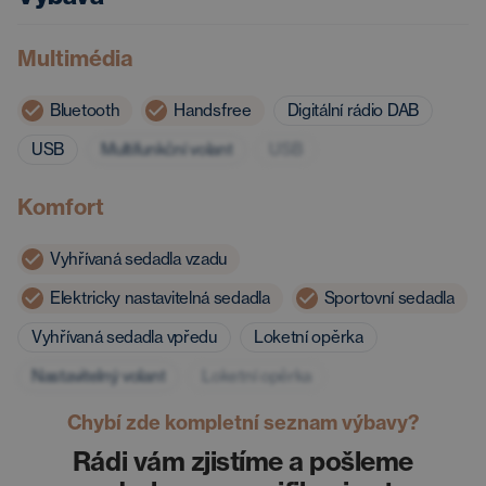
Multimédia
Bluetooth
Handsfree
Digitální rádio DAB
USB
Multifunkční volant
USB
Komfort
Vyhřívaná sedadla vzadu
Elektricky nastavitelná sedadla
Sportovní sedadla
Vyhřívaná sedadla vpředu
Loketní opěrka
Nastavitelný volant
Loketní opěrka
Chybí zde kompletní seznam výbavy?
Rádi vám zjistíme a pošleme