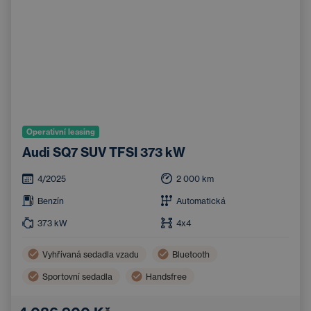
Operativní leasing
Audi SQ7 SUV TFSI 373 kW
4/2025
2 000
km
Benzín
Automatická
373
kW
4x4
Vyhřívaná sedadla vzadu
Bluetooth
Sportovní sedadla
Handsfree
Elektricky nastavitelná sedadla