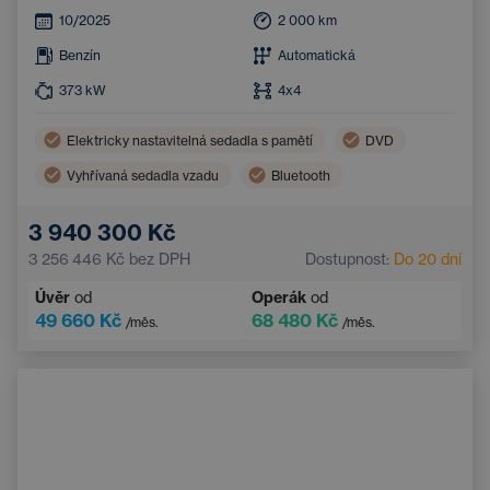
10/2025
2 000
km
Benzín
Automatická
373
kW
4x4
Elektricky nastavitelná sedadla s pamětí
DVD
Vyhřívaná sedadla vzadu
Bluetooth
Sportovní sedadla
Handsfree
3 940 300 Kč
3 256 446 Kč
bez DPH
Dostupnost:
Do 20 dní
Úvěr
od
Operák
od
49 660 Kč
68 480 Kč
/měs.
/měs.