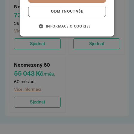
Neomezený 36
Neomezený 48
ODMÍTNOUT VŠE
73 303 Kč
61 912 Kč
/měs.
/měs.
36 měsíců
48 měsíců
INFORMACE O COOKIES
Více informací
Více informací
Sjednat
Sjednat
Neomezený 60
55 043 Kč
/měs.
60 měsíců
Více informací
Sjednat