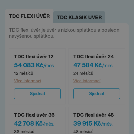
TDC FLEXI ÚVĚR
TDC KLASIK ÚVĚR
TDC flexi úvěr je úvěr s nízkou splátkou a poslední
navýšenou splátkou.
TDC flexi úvěr 12
TDC flexi úvěr 24
54 083 Kč
47 584 Kč
/měs.
/měs.
12 měsíců
24 měsíců
Více informací
Více informací
Sjednat
Sjednat
TDC flexi úvěr 36
TDC flexi úvěr 48
42 708 Kč
39 915 Kč
/měs.
/měs.
36 měsíců
48 měsíců